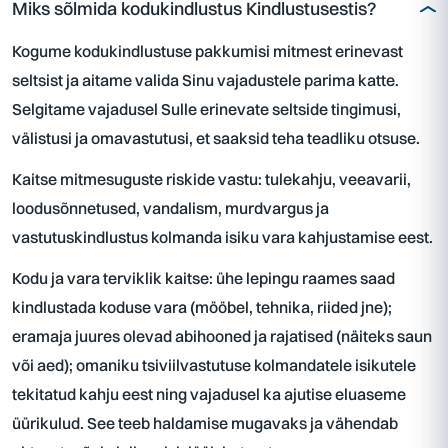
Miks sõlmida kodukindlustus Kindlustusestis?
Kogume kodukindlustuse pakkumisi mitmest erinevast
seltsist ja aitame valida Sinu vajadustele parima katte.
Selgitame vajadusel Sulle erinevate seltside tingimusi,
välistusi ja omavastutusi, et saaksid teha teadliku otsuse.
Kaitse mitmesuguste riskide vastu: tulekahju, veeavarii,
loodusõnnetused, vandalism, murdvargus ja
vastutuskindlustus kolmanda isiku vara kahjustamise eest.
Kodu ja vara terviklik kaitse: ühe lepingu raames saad
kindlustada koduse vara (mööbel, tehnika, riided jne);
eramaja juures olevad abihooned ja rajatised (näiteks saun
või aed); omaniku tsiviilvastutuse kolmandatele isikutele
tekitatud kahju eest ning vajadusel ka ajutise eluaseme
üürikulud. See teeb haldamise mugavaks ja vähendab