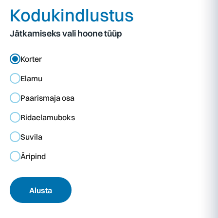
Kodukindlustus
Jätkamiseks vali hoone tüüp
Korter
Elamu
Paarismaja osa
Ridaelamuboks
Suvila
Äripind
Alusta