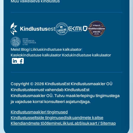
Muu väikelaeva kindlustus
Meist
|
Blogi
|
Liikluskindlustuse kalkulaator
|
Kaskokindlustuse kalkulaator
|
Kodukindlustuse kalkulaator
Copyright © 2026 KindlustusEst Kindlustusmaakler OÜ
Kindlustusteenust vahendab KindlustusEst
Kindlustusmaakler OÜ. Tutvu maaklerlepingu tingimustega
ja vajaduse korral konsulteeri asjatundjaga.
Kindlustusmaakleri tingimused
Kindlustusseltside tingimused
Isikuandmete kaitse
Kliendiandmete töötlemine
LiiklusLab
Sisukaart / Sitemap