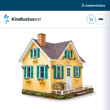
Iseteenindus