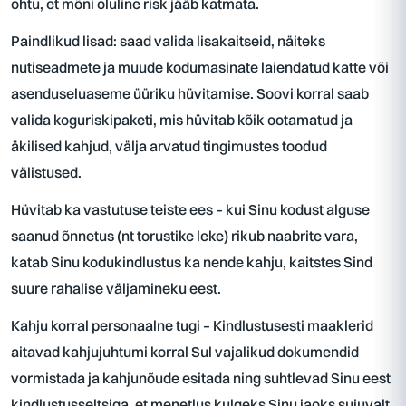
ohtu, et mõni oluline risk jääb katmata.
Paindlikud lisad: saad valida lisakaitseid, näiteks
nutiseadmete ja muude kodumasinate laiendatud katte või
asenduseluaseme üüriku hüvitamise. Soovi korral saab
valida koguriskipaketi, mis hüvitab kõik ootamatud ja
äkilised kahjud, välja arvatud tingimustes toodud
välistused.
Hüvitab ka vastutuse teiste ees – kui Sinu kodust alguse
saanud õnnetus (nt torustike leke) rikub naabrite vara,
katab Sinu kodukindlustus ka nende kahju, kaitstes Sind
suure rahalise väljamineku eest.
Kahju korral personaalne tugi – Kindlustusesti maaklerid
aitavad kahjujuhtumi korral Sul vajalikud dokumendid
vormistada ja kahjunõude esitada ning suhtlevad Sinu eest
kindlustusseltsiga, et menetlus kulgeks Sinu jaoks sujuvalt