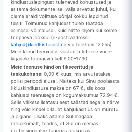
kindlustuslepingust tulenevad kohustused ja
esitama dokumente ise, välja arvatud juhul, kui
oleme eraldi volituse põhjal kokku leppinud
teisiti. Toimunud kahjudest tuleb teatada
esimesel võimalusel, kuid mitte hiljem kui kolme
tööpäeva jooksul (e‑posti aadressil
kahjud@kindlustusest.ee
või telefonil 12 555).
Meie klienditeenindus vastab telefonile või e-
kirjadele tööpäeviti kell 9.00–17.30.
Meie teenuse hind on fikseeritud ja
taskukohane
: 0,99 € kuus, mis arvutatakse
poliisi perioodi alusel. Näiteks kui Sinu poolaasta
liikluskindlustuse makse on 67 €, siis koos
kahjuabi teenusega on kogumaksumus 72,94 €.
Selle väikese lisatasu eest säästad aega ja närve
ning võid kindel olla, et kahjukäsitlus on muretu
ja õiglane. Lisaks aitame Sul magada
rahulikumalt, teades, et Sul on olemas
professionaalne tugi igas olukorras.