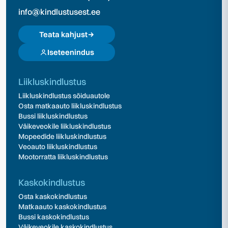
info@kindlustusest.ee
Teata kahjust
Iseteenindus
Liikluskindlustus
Liikluskindlustus sõiduautole
Osta matkaauto liikluskindlustus
Bussi liikluskindlustus
Väikeveokile liikluskindlustus
Mopeedide liikluskindlustus
Veoauto liikluskindlustus
Mootorratta liikluskindlustus
Kaskokindlustus
Osta kaskokindlustus
Matkaauto kaskokindlustus
Bussi kaskokindlustus
Väikeveokile kaskokindlustus