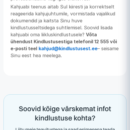
Kahjuabi teenus aitab Sul kiiresti ja korrektselt
reageerida kahjujuhtumile, vormistada vajalikud
dokumendid ja kaitsta Sinu huve
kindlustusseltsidega suhtlemisel. Soovid lisada
kahjuabi oma liikluskindlustusele?
Võta
ühendust Kindlustusestiga telefonil 12 555 või
e-posti teel
kahjud@kindlustusest.ee
– seisame
Sinu eest hea meelega.
Soovid kõige värskemat infot
kindlustuse kohta?
Liitu meie teavitustega ja saad esimesena teada