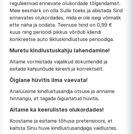
reguleerivad erinevate olukordade tõlgendamist.
Meie eesmärk on olla Sulle toeks ja abistada Sind
erinevates olukordades, mida ei ole isegi võimalik
ette näha ja oodata. Teenuse hind on 0,99 €
kuus ning perioodi pikkus võrdub kliendi
konkreetse auto liikluskindlustuse perioodiga.
Muretu kindlustuskahju lahendamine!
Aitame vormistada vajalikud dokumendid ja
esitada kahjunõude kiiresti ja korrektselt.
Õiglane hüvitis ilma vaevata!
Analüüsime kindlustusandja otsuse ja anname
hinnangu, et tagada õigustatud hüvitis.
Aitame ka keerulistes olukordades!
Koostame ja esitame tõhusa pretensiooni, et
kaitsta Sinu huve kindlustusandjaga vaidlustes.