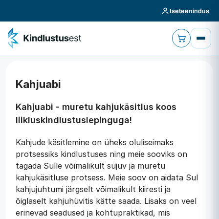
Iseteenindus
Kahjuabi
Kahjuabi - muretu kahjukäsitlus koos
liikluskindlustuslepinguga!
Kahjude käsitlemine on üheks oluliseimaks
protsessiks kindlustuses ning meie sooviks on
tagada Sulle võimalikult sujuv ja muretu
kahjukäsitluse protsess. Meie soov on aidata Sul
kahjujuhtumi järgselt võimalikult kiiresti ja
õiglaselt kahjuhüvitis kätte saada. Lisaks on veel
erinevad seadused ja kohtupraktikad, mis