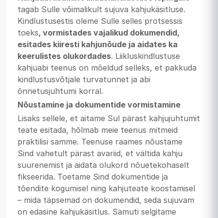
tagab Sulle võimalikult sujuva kahjukäsitluse.
Kindlustusestis oleme Sulle selles protsessis
toeks
, vormistades vajalikud dokumendid,
esitades kiiresti kahjunõude ja aidates ka
keerulistes olukordades
. Liikluskindlustuse
kahjuabi teenus on mõeldud selleks, et pakkuda
kindlustusvõtjale turvatunnet ja abi
õnnetusjuhtumi korral.
Nõustamine ja dokumentide vormistamine
Lisaks sellele, et aitame Sul pärast kahjujuhtumit
teate esitada, hõlmab meie teenus mitmeid
praktilisi samme. Teenuse raames nõustame
Sind vahetult pärast avariid, et vältida kahju
suurenemist ja aidata olukord nõuetekohaselt
fikseerida. Toetame Sind dokumentide ja
tõendite kogumisel ning kahjuteate koostamisel
– mida täpsemad on dokumendid, seda sujuvam
on edasine kahjukäsitlus. Samuti selgitame