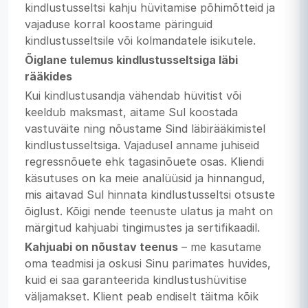
kindlustusseltsi kahju hüvitamise põhimõtteid ja
vajaduse korral koostame päringuid
kindlustusseltsile või kolmandatele isikutele.
Õiglane tulemus kindlustusseltsiga läbi
rääkides
Kui kindlustusandja vähendab hüvitist või
keeldub maksmast, aitame Sul koostada
vastuväite ning nõustame Sind läbirääkimistel
kindlustusseltsiga. Vajadusel anname juhiseid
regressnõuete ehk tagasinõuete osas. Kliendi
käsutuses on ka meie analüüsid ja hinnangud,
mis aitavad Sul hinnata kindlustusseltsi otsuste
õiglust. Kõigi nende teenuste ulatus ja maht on
märgitud kahjuabi tingimustes ja sertifikaadil.
Kahjuabi on nõustav teenus
– me kasutame
oma teadmisi ja oskusi Sinu parimates huvides,
kuid ei saa garanteerida kindlustushüvitise
väljamakset. Klient peab endiselt täitma kõik